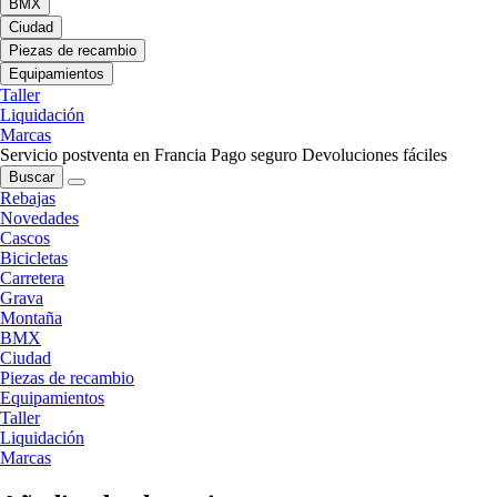
BMX
Ciudad
Piezas de recambio
Equipamientos
Taller
Liquidación
Marcas
Servicio postventa en Francia
Pago seguro
Devoluciones fáciles
Buscar
Rebajas
Novedades
Cascos
Bicicletas
Carretera
Grava
Montaña
BMX
Ciudad
Piezas de recambio
Equipamientos
Taller
Liquidación
Marcas