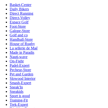
Basket-Center
Daily Bikers
Direct Running
Direct-Volley
Espace Golf
Foot-Store
Galope-Store
Golf and co
Handball-Store
House of Rugby
La sellerie de Maé
Made in Paradis
Nauti-wave
On-Fight
Padel-Expert
Pecheur-Store
Pet and Garden
Slowood Interior
Smash-Expert
Sneak'In
Sneakids
Sport is good
Training-Fit
Trek-Expert