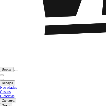
Buscar
Rebajas
Novedades
Cascos
Bicicletas
Carretera
Grava