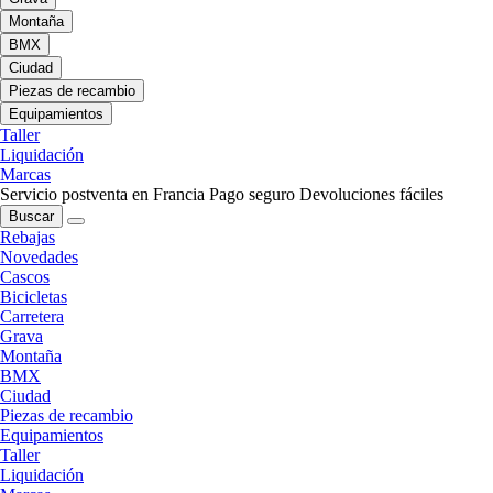
Montaña
BMX
Ciudad
Piezas de recambio
Equipamientos
Taller
Liquidación
Marcas
Servicio postventa en Francia
Pago seguro
Devoluciones fáciles
Buscar
Rebajas
Novedades
Cascos
Bicicletas
Carretera
Grava
Montaña
BMX
Ciudad
Piezas de recambio
Equipamientos
Taller
Liquidación