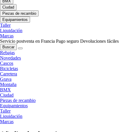
BMX
Ciudad
Piezas de recambio
Equipamientos
Taller
Liquidación
Marcas
Servicio postventa en Francia
Pago seguro
Devoluciones fáciles
Buscar
Rebajas
Novedades
Cascos
Bicicletas
Carretera
Grava
Montaña
BMX
Ciudad
Piezas de recambio
Equipamientos
Taller
Liquidación
Marcas