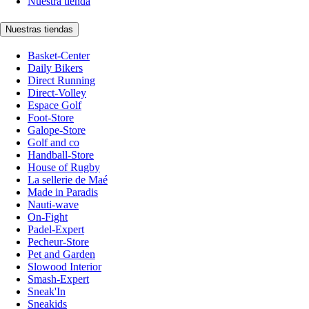
Nuestra tienda
Nuestras tiendas
Basket-Center
Daily Bikers
Direct Running
Direct-Volley
Espace Golf
Foot-Store
Galope-Store
Golf and co
Handball-Store
House of Rugby
La sellerie de Maé
Made in Paradis
Nauti-wave
On-Fight
Padel-Expert
Pecheur-Store
Pet and Garden
Slowood Interior
Smash-Expert
Sneak'In
Sneakids