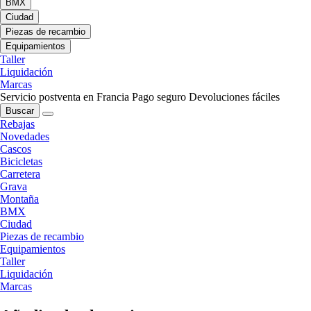
BMX
Ciudad
Piezas de recambio
Equipamientos
Taller
Liquidación
Marcas
Servicio postventa en Francia
Pago seguro
Devoluciones fáciles
Buscar
Rebajas
Novedades
Cascos
Bicicletas
Carretera
Grava
Montaña
BMX
Ciudad
Piezas de recambio
Equipamientos
Taller
Liquidación
Marcas