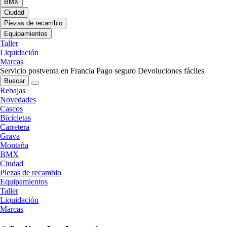
BMX
Ciudad
Piezas de recambio
Equipamientos
Taller
Liquidación
Marcas
Servicio postventa en Francia
Pago seguro
Devoluciones fáciles
Buscar
Rebajas
Novedades
Cascos
Bicicletas
Carretera
Grava
Montaña
BMX
Ciudad
Piezas de recambio
Equipamientos
Taller
Liquidación
Marcas