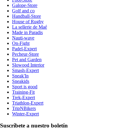
Galope-Store
Golf and co
Handball-Store
House of Rugby
La sellerie de Maé
Made in Paradis
Nauti-wave
On-Fight
Padel-Expert
Pecheur-Store
Pet and Garden
Slowood Interior
Smash-Expert
Sneak'In
Sneakids
Sport is good
Training-Fit
Trek-Expert
Triathlon-Expert
TripNBikers
Winter-Expert
Suscríbete a nuestro boletín