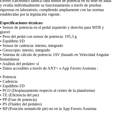
Favero Electronics fabrica cada sensor de potencia en su sede en Italia
y evalúa individualmente su funcionamiento a través de pruebas
rigurosas en laboratorio, cumpliendo ampliamente con las normas
establecidas por la legislación vigente.
Especificaciones técnicas:
• Sensor de potencia en el pedal izquierdo y derecho para MTB y
gravel
• Peso del pedal con sensor de potencia: 195,3 g
• Equilibrio I/D
• Sensor de cadencia: interno, integrado
• Giroscopio: interno, integrado
• Sistema de cálculo de potencia: IAV (basado en Velocidad Angular
Instantánea)
• Análisis del pedaleo: sí
• Datos accesibles a través de ANT+ o App Favero Assioma :
• Potencia
• Cadencia
• Equilibrio I/D
• PCO (Desplazamiento respecto al centro de la plataforma)
• TE (Eficiencia del par)
• PP (Fase de potencia)
• PS (Fluidez del pedaleo)
• RP (Posición sentado/de pie) no en la App Favero Assioma