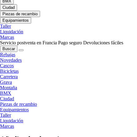
BMX
Ciudad
Piezas de recambio
Equipamientos
Taller
Liquidación
Marcas
Servicio postventa en Francia
Pago seguro
Devoluciones fáciles
Buscar
Rebajas
Novedades
Cascos
Bicicletas
Carretera
Grava
Montaña
BMX
Ciudad
Piezas de recambio
Equipamientos
Taller
Liquidación
Marcas