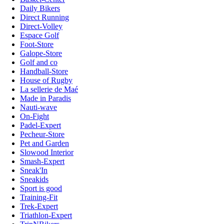
Daily Bikers
Direct Running
Direct-Volley
Espace Golf
Foot-Store
Galope-Store
Golf and co
Handball-Store
House of Rugby
La sellerie de Maé
Made in Paradis
Nauti-wave
On-Fight
Padel-Expert
Pecheur-Store
Pet and Garden
Slowood Interior
Smash-Expert
Sneak'In
Sneakids
Sport is good
Training-Fit
Trek-Expert
Triathlon-Expert