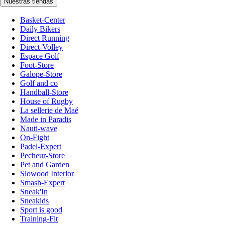
Nuestras tiendas
Basket-Center
Daily Bikers
Direct Running
Direct-Volley
Espace Golf
Foot-Store
Galope-Store
Golf and co
Handball-Store
House of Rugby
La sellerie de Maé
Made in Paradis
Nauti-wave
On-Fight
Padel-Expert
Pecheur-Store
Pet and Garden
Slowood Interior
Smash-Expert
Sneak'In
Sneakids
Sport is good
Training-Fit