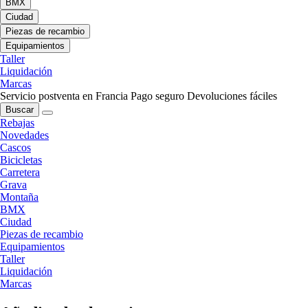
BMX
Ciudad
Piezas de recambio
Equipamientos
Taller
Liquidación
Marcas
Servicio postventa en Francia
Pago seguro
Devoluciones fáciles
Buscar
Rebajas
Novedades
Cascos
Bicicletas
Carretera
Grava
Montaña
BMX
Ciudad
Piezas de recambio
Equipamientos
Taller
Liquidación
Marcas