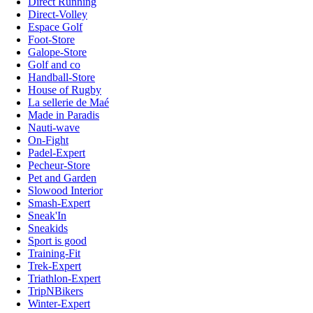
Direct Running
Direct-Volley
Espace Golf
Foot-Store
Galope-Store
Golf and co
Handball-Store
House of Rugby
La sellerie de Maé
Made in Paradis
Nauti-wave
On-Fight
Padel-Expert
Pecheur-Store
Pet and Garden
Slowood Interior
Smash-Expert
Sneak'In
Sneakids
Sport is good
Training-Fit
Trek-Expert
Triathlon-Expert
TripNBikers
Winter-Expert