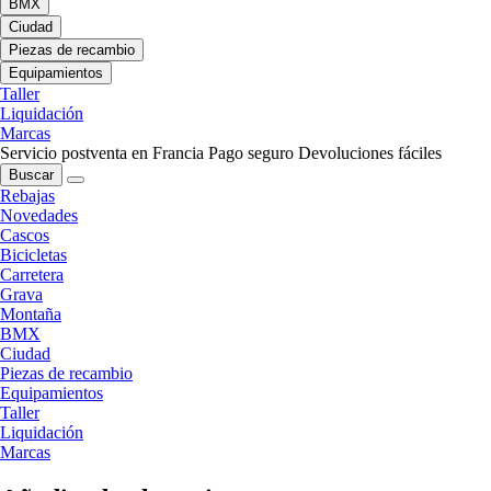
BMX
Ciudad
Piezas de recambio
Equipamientos
Taller
Liquidación
Marcas
Servicio postventa en Francia
Pago seguro
Devoluciones fáciles
Buscar
Rebajas
Novedades
Cascos
Bicicletas
Carretera
Grava
Montaña
BMX
Ciudad
Piezas de recambio
Equipamientos
Taller
Liquidación
Marcas