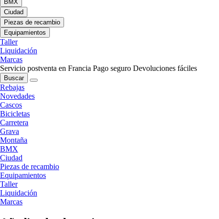
BMX
Ciudad
Piezas de recambio
Equipamientos
Taller
Liquidación
Marcas
Servicio postventa en Francia
Pago seguro
Devoluciones fáciles
Buscar
Rebajas
Novedades
Cascos
Bicicletas
Carretera
Grava
Montaña
BMX
Ciudad
Piezas de recambio
Equipamientos
Taller
Liquidación
Marcas