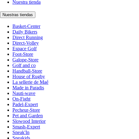
Nuestra tienda
Nuestras tiendas
Basket-Center
Daily Bikers
Direct Running
Direct-Volley
Espace Golf
Foot-Store
Galope-Store
Golf and co
Handball-Store
House of Rugby
La sellerie de Maé
Made in Paradis
Nauti-wave
On-Fight
Padel-Expert
Pecheur-Store
Pet and Garden
Slowood Interior
Smash-Expert
Sneak'In
Sneakids