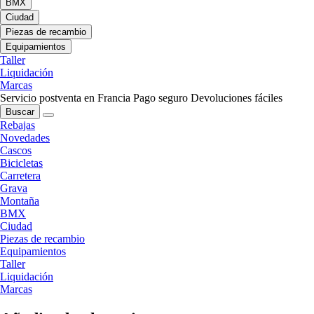
BMX
Ciudad
Piezas de recambio
Equipamientos
Taller
Liquidación
Marcas
Servicio postventa en Francia
Pago seguro
Devoluciones fáciles
Buscar
Rebajas
Novedades
Cascos
Bicicletas
Carretera
Grava
Montaña
BMX
Ciudad
Piezas de recambio
Equipamientos
Taller
Liquidación
Marcas