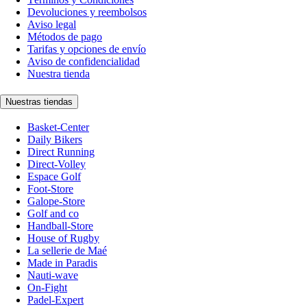
Devoluciones y reembolsos
Aviso legal
Métodos de pago
Tarifas y opciones de envío
Aviso de confidencialidad
Nuestra tienda
Nuestras tiendas
Basket-Center
Daily Bikers
Direct Running
Direct-Volley
Espace Golf
Foot-Store
Galope-Store
Golf and co
Handball-Store
House of Rugby
La sellerie de Maé
Made in Paradis
Nauti-wave
On-Fight
Padel-Expert