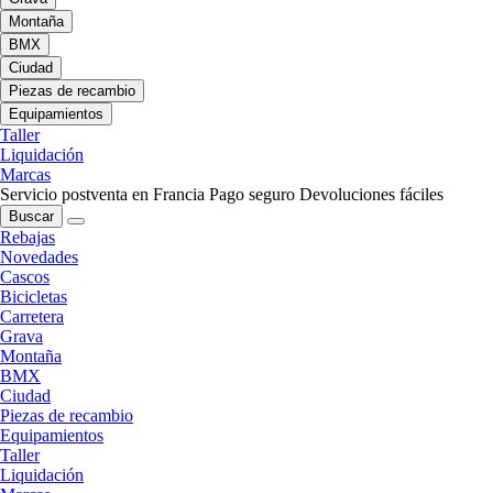
Montaña
BMX
Ciudad
Piezas de recambio
Equipamientos
Taller
Liquidación
Marcas
Servicio postventa en Francia
Pago seguro
Devoluciones fáciles
Buscar
Rebajas
Novedades
Cascos
Bicicletas
Carretera
Grava
Montaña
BMX
Ciudad
Piezas de recambio
Equipamientos
Taller
Liquidación