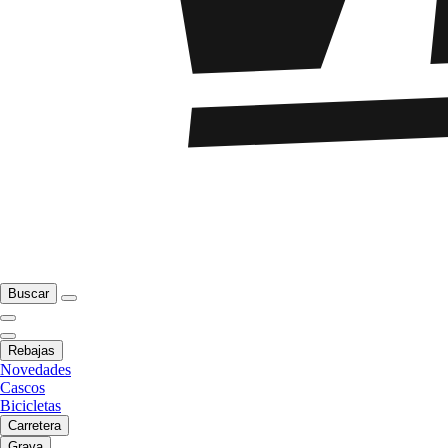
Buscar
Rebajas
Novedades
Cascos
Bicicletas
Carretera
Grava