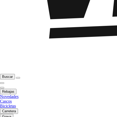
Buscar
Rebajas
Novedades
Cascos
Bicicletas
Carretera
Grava