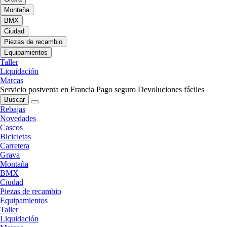
Montaña
BMX
Ciudad
Piezas de recambio
Equipamientos
Taller
Liquidación
Marcas
Servicio postventa en Francia
Pago seguro
Devoluciones fáciles
Buscar
Rebajas
Novedades
Cascos
Bicicletas
Carretera
Grava
Montaña
BMX
Ciudad
Piezas de recambio
Equipamientos
Taller
Liquidación