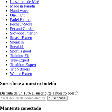
La sellerie de Maé
Made in Paradis
Nauti-wave
On-Fight
Padel-Expert
Pecheur-Store
Pet and Garden
Slowood Interior
Smash-Expert
Sneak'In
Sneakids
Sport is good
Training-Fit
Trek-Expert
Triathlon-Expert
TripNBikers
Winter-Expert
Suscríbete a nuestro boletín
Disfruta de un 10% al suscribirte a nuestro boletín
Suscribirse
Mantente conectado