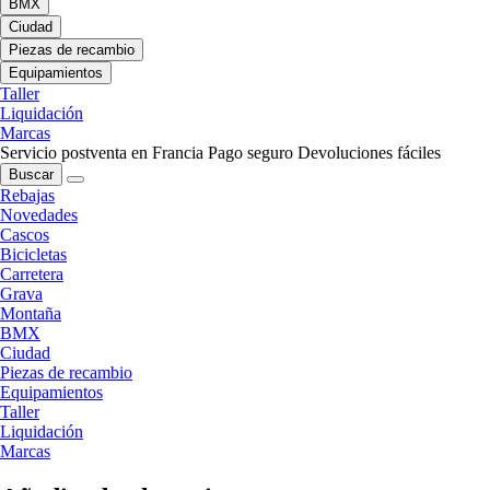
BMX
Ciudad
Piezas de recambio
Equipamientos
Taller
Liquidación
Marcas
Servicio postventa en Francia
Pago seguro
Devoluciones fáciles
Buscar
Rebajas
Novedades
Cascos
Bicicletas
Carretera
Grava
Montaña
BMX
Ciudad
Piezas de recambio
Equipamientos
Taller
Liquidación
Marcas