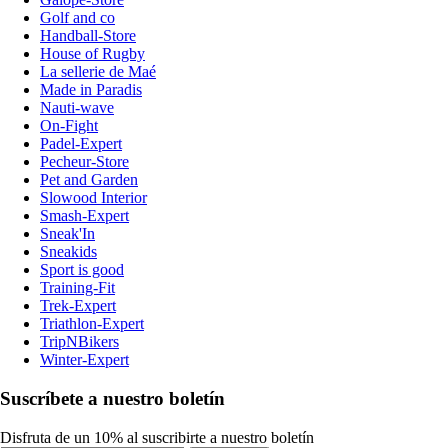
Golf and co
Handball-Store
House of Rugby
La sellerie de Maé
Made in Paradis
Nauti-wave
On-Fight
Padel-Expert
Pecheur-Store
Pet and Garden
Slowood Interior
Smash-Expert
Sneak'In
Sneakids
Sport is good
Training-Fit
Trek-Expert
Triathlon-Expert
TripNBikers
Winter-Expert
Suscríbete a nuestro boletín
Disfruta de un 10% al suscribirte a nuestro boletín