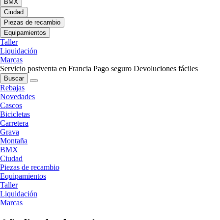
BMX
Ciudad
Piezas de recambio
Equipamientos
Taller
Liquidación
Marcas
Servicio postventa en Francia
Pago seguro
Devoluciones fáciles
Buscar
Rebajas
Novedades
Cascos
Bicicletas
Carretera
Grava
Montaña
BMX
Ciudad
Piezas de recambio
Equipamientos
Taller
Liquidación
Marcas