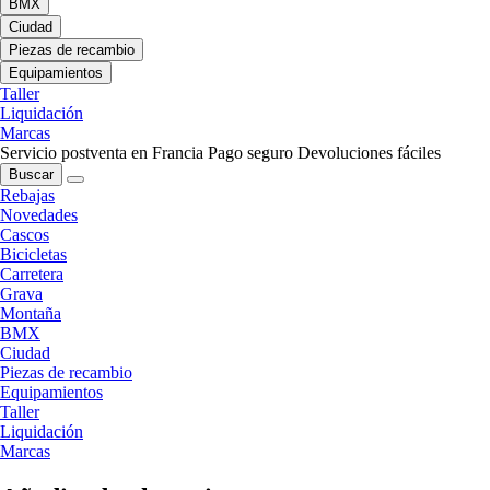
BMX
Ciudad
Piezas de recambio
Equipamientos
Taller
Liquidación
Marcas
Servicio postventa en Francia
Pago seguro
Devoluciones fáciles
Buscar
Rebajas
Novedades
Cascos
Bicicletas
Carretera
Grava
Montaña
BMX
Ciudad
Piezas de recambio
Equipamientos
Taller
Liquidación
Marcas