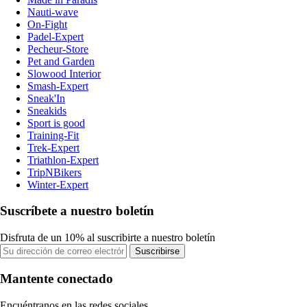
Nauti-wave
On-Fight
Padel-Expert
Pecheur-Store
Pet and Garden
Slowood Interior
Smash-Expert
Sneak'In
Sneakids
Sport is good
Training-Fit
Trek-Expert
Triathlon-Expert
TripNBikers
Winter-Expert
Suscríbete a nuestro boletín
Disfruta de un 10% al suscribirte a nuestro boletín
Suscribirse
Mantente conectado
Encuéntranos en las redes sociales