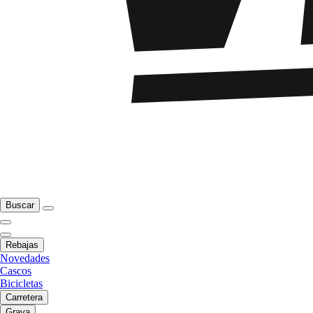
Buscar
Rebajas
Novedades
Cascos
Bicicletas
Carretera
Grava