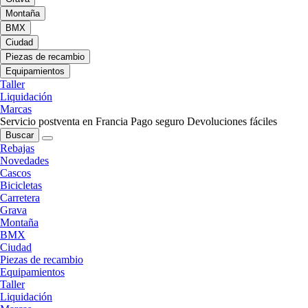
Montaña
BMX
Ciudad
Piezas de recambio
Equipamientos
Taller
Liquidación
Marcas
Servicio postventa en Francia
Pago seguro
Devoluciones fáciles
Buscar
Rebajas
Novedades
Cascos
Bicicletas
Carretera
Grava
Montaña
BMX
Ciudad
Piezas de recambio
Equipamientos
Taller
Liquidación