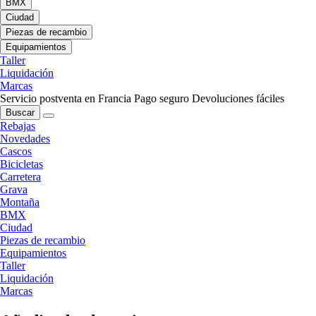
BMX
Ciudad
Piezas de recambio
Equipamientos
Taller
Liquidación
Marcas
Servicio postventa en Francia
Pago seguro
Devoluciones fáciles
Buscar
Rebajas
Novedades
Cascos
Bicicletas
Carretera
Grava
Montaña
BMX
Ciudad
Piezas de recambio
Equipamientos
Taller
Liquidación
Marcas