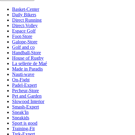
Basket-Center
Daily Bikers
Direct Running
Direct-Volley
Espace Golf
Foot-Store
Galope-Store
Golf and co
Handball-Store
House of Rugby
La sellerie de Maé
Made in Paradis
Nauti-wave
On-Fight
Padel-Expert
Pecheur-Store
Pet and Garden
Slowood Interior
Smash-Expert
Sneak'In
Sneakids
Sport is good
Training-Fit
Trek-Expert