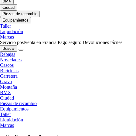
BMX
Ciudad
Piezas de recambio
Equipamientos
Taller
Liquidación
Marcas
Servicio postventa en Francia
Pago seguro
Devoluciones fáciles
Buscar
Rebajas
Novedades
Cascos
Bicicletas
Carretera
Grava
Montaña
BMX
Ciudad
Piezas de recambio
Equipamientos
Taller
Liquidación
Marcas