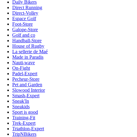
Daily Bikers
Direct Running
Direct-Volley
Espace Golf
Foot-Store
Galope-Store
Golf and co
Handball-Store
House of Rugby
La sellerie de Maé
Made in Paradis
Nauti-wave
On-Fight
Padel-Expert
Pecheur-Store
Pet and Garden
Slowood Interior
Smash-Expert
Sneak'In
Sneakids
Sport is good
Training-Fit
Trek-Expert
Triathlon-Expert
TripNBikers