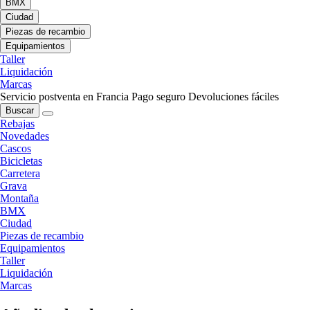
BMX
Ciudad
Piezas de recambio
Equipamientos
Taller
Liquidación
Marcas
Servicio postventa en Francia
Pago seguro
Devoluciones fáciles
Buscar
Rebajas
Novedades
Cascos
Bicicletas
Carretera
Grava
Montaña
BMX
Ciudad
Piezas de recambio
Equipamientos
Taller
Liquidación
Marcas