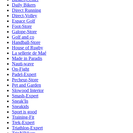
Daily Bikers
Direct Running
Direct-Volley
Espace Golf
Foot-Store
Galope-Store
Golf and co
Handball-Store
House of Rugby
La sellerie de Maé
Made in Paradis
Nauti-wave
On-Fight
Padel-Expert
Pecheur-Store
Pet and Garden
Slowood Interior
Smash-Expert
Sneak'In
Sneakids
Sport is good
Training-Fit
Trek-Expert
Triathlon-Expert