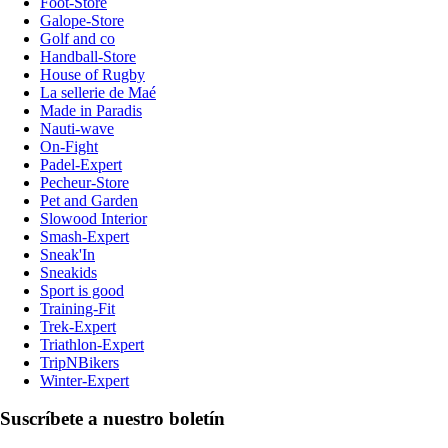
Foot-Store
Galope-Store
Golf and co
Handball-Store
House of Rugby
La sellerie de Maé
Made in Paradis
Nauti-wave
On-Fight
Padel-Expert
Pecheur-Store
Pet and Garden
Slowood Interior
Smash-Expert
Sneak'In
Sneakids
Sport is good
Training-Fit
Trek-Expert
Triathlon-Expert
TripNBikers
Winter-Expert
Suscríbete a nuestro boletín