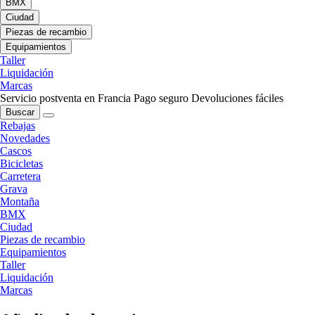
BMX
Ciudad
Piezas de recambio
Equipamientos
Taller
Liquidación
Marcas
Servicio postventa en Francia
Pago seguro
Devoluciones fáciles
Buscar
Rebajas
Novedades
Cascos
Bicicletas
Carretera
Grava
Montaña
BMX
Ciudad
Piezas de recambio
Equipamientos
Taller
Liquidación
Marcas