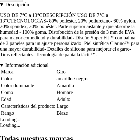
Descripción
USO DE 7°C a 13°CDESCRIPCIÓN USO DE 7°C a
13°CTECNOLOGÍAS- 80% poliéster, 20% poliuretano- 60% nylon,
20% spandex, 20% poliéster. Parte superior aislante y que absorbe la
humedad - 100% goma. Distribución de la presión de 3 mm de EVA
para mayor comodidad y durabilidad- Diseño Super Fit™ con palma
de 3 paneles para un ajuste personalizado- Piel sintética Clarino™ para
una mayor durabilidad- Detalles de silicona para mejorar el agarre-
Tiras reflectantes. Tecnología de pantalla táctil™.
Información adicional
Marca
Giro
Color
amarillo / negro
Color dominante
Amarillo
Como
Hombre
Edad
Adulto
Características del producto
Largo
Rango
Blaze
Loading...
Loading...
Todas nuestras marcas