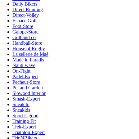
Daily Bikers
Direct Running
Direct-Volley
Espace Golf
Foot-Store
Galope-Store
Golf and co
Handball-Store
House of Rugby
La sellerie de Maé
Made in Paradis
Nauti-wave
On-Fight
Padel-Expert
Pecheur-Store
Pet and Garden
Slowood Interior
Smash-Expert
Sneak'In
Sneakids
Sport is good
Training-Fit
Trek-Expert
Triathlon-Expert
TripNBikers