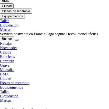
BMX
Ciudad
Piezas de recambio
Equipamientos
Taller
Liquidación
Marcas
Servicio postventa en Francia
Pago seguro
Devoluciones fáciles
Buscar
Rebajas
Novedades
Cascos
Bicicletas
Carretera
Grava
Montaña
BMX
Ciudad
Piezas de recambio
Equipamientos
Taller
Liquidación
Marcas