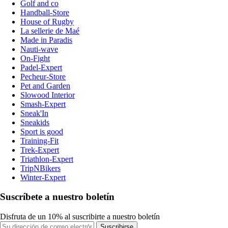
Golf and co
Handball-Store
House of Rugby
La sellerie de Maé
Made in Paradis
Nauti-wave
On-Fight
Padel-Expert
Pecheur-Store
Pet and Garden
Slowood Interior
Smash-Expert
Sneak'In
Sneakids
Sport is good
Training-Fit
Trek-Expert
Triathlon-Expert
TripNBikers
Winter-Expert
Suscríbete a nuestro boletín
Disfruta de un 10% al suscribirte a nuestro boletín
Suscribirse