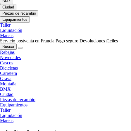
BMX
Ciudad
Piezas de recambio
Equipamientos
Taller
Liquidación
Marcas
Servicio postventa en Francia
Pago seguro
Devoluciones fáciles
Buscar
Rebajas
Novedades
Cascos
Bicicletas
Carretera
Grava
Montaña
BMX
Ciudad
Piezas de recambio
Equipamientos
Taller
Liquidación
Marcas