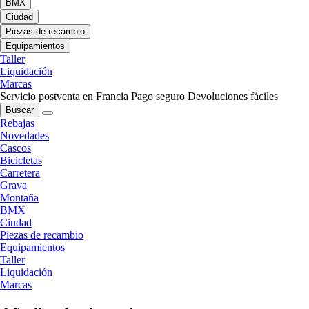
BMX
Ciudad
Piezas de recambio
Equipamientos
Taller
Liquidación
Marcas
Servicio postventa en Francia
Pago seguro
Devoluciones fáciles
Buscar
Rebajas
Novedades
Cascos
Bicicletas
Carretera
Grava
Montaña
BMX
Ciudad
Piezas de recambio
Equipamientos
Taller
Liquidación
Marcas