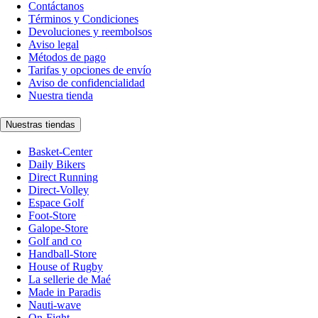
Contáctanos
Términos y Condiciones
Devoluciones y reembolsos
Aviso legal
Métodos de pago
Tarifas y opciones de envío
Aviso de confidencialidad
Nuestra tienda
Nuestras tiendas
Basket-Center
Daily Bikers
Direct Running
Direct-Volley
Espace Golf
Foot-Store
Galope-Store
Golf and co
Handball-Store
House of Rugby
La sellerie de Maé
Made in Paradis
Nauti-wave
On-Fight