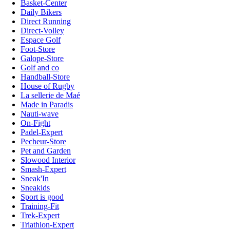
Basket-Center
Daily Bikers
Direct Running
Direct-Volley
Espace Golf
Foot-Store
Galope-Store
Golf and co
Handball-Store
House of Rugby
La sellerie de Maé
Made in Paradis
Nauti-wave
On-Fight
Padel-Expert
Pecheur-Store
Pet and Garden
Slowood Interior
Smash-Expert
Sneak'In
Sneakids
Sport is good
Training-Fit
Trek-Expert
Triathlon-Expert