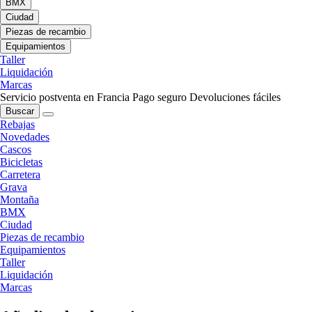
BMX
Ciudad
Piezas de recambio
Equipamientos
Taller
Liquidación
Marcas
Servicio postventa en Francia
Pago seguro
Devoluciones fáciles
Buscar
Rebajas
Novedades
Cascos
Bicicletas
Carretera
Grava
Montaña
BMX
Ciudad
Piezas de recambio
Equipamientos
Taller
Liquidación
Marcas