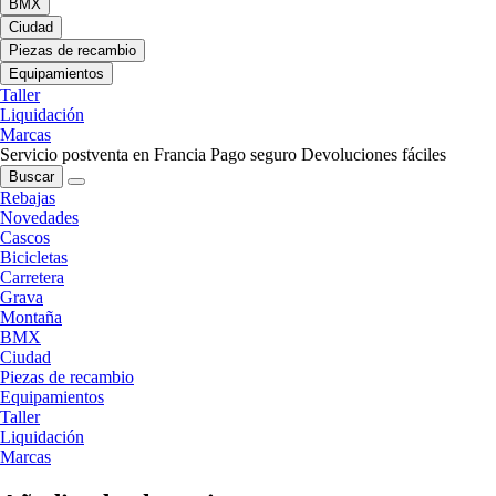
BMX
Ciudad
Piezas de recambio
Equipamientos
Taller
Liquidación
Marcas
Servicio postventa en Francia
Pago seguro
Devoluciones fáciles
Buscar
Rebajas
Novedades
Cascos
Bicicletas
Carretera
Grava
Montaña
BMX
Ciudad
Piezas de recambio
Equipamientos
Taller
Liquidación
Marcas