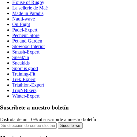
House of Rugby
La sellerie de Maé
Made in Paradis
Nauti-wave
On-Fight
Padel-Expert
Pecheur-Store
Pet and Garden
Slowood Interior
Smash-Expert
Sneak'In
Sneakids
Sport is good
Training-Fit
Trek-Expert
Triathlon-Expert
TripNBikers
Winter-Expert
Suscríbete a nuestro boletín
Disfruta de un 10% al suscribirte a nuestro boletín
Suscribirse