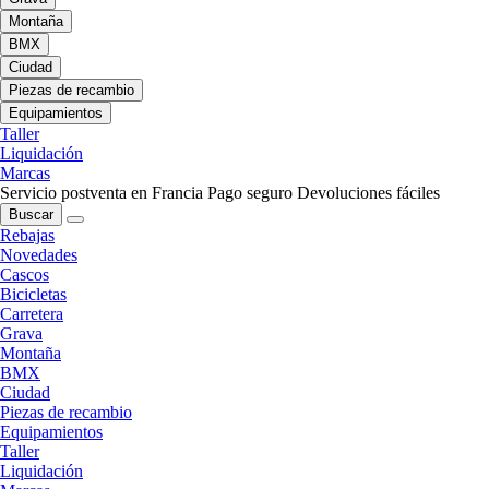
Montaña
BMX
Ciudad
Piezas de recambio
Equipamientos
Taller
Liquidación
Marcas
Servicio postventa en Francia
Pago seguro
Devoluciones fáciles
Buscar
Rebajas
Novedades
Cascos
Bicicletas
Carretera
Grava
Montaña
BMX
Ciudad
Piezas de recambio
Equipamientos
Taller
Liquidación