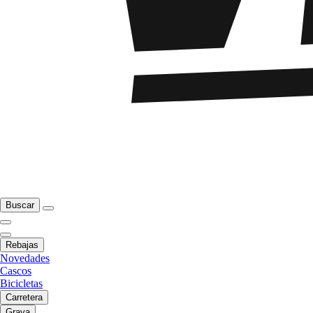
Buscar
Rebajas
Novedades
Cascos
Bicicletas
Carretera
Grava