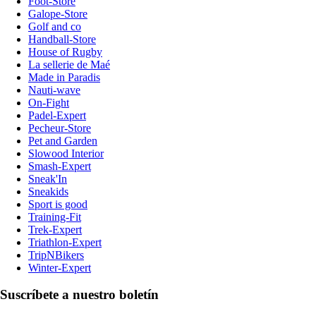
Foot-Store
Galope-Store
Golf and co
Handball-Store
House of Rugby
La sellerie de Maé
Made in Paradis
Nauti-wave
On-Fight
Padel-Expert
Pecheur-Store
Pet and Garden
Slowood Interior
Smash-Expert
Sneak'In
Sneakids
Sport is good
Training-Fit
Trek-Expert
Triathlon-Expert
TripNBikers
Winter-Expert
Suscríbete a nuestro boletín