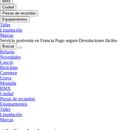
BMX
Ciudad
Piezas de recambio
Equipamientos
Taller
Liquidación
Marcas
Servicio postventa en Francia
Pago seguro
Devoluciones fáciles
Buscar
Rebajas
Novedades
Cascos
Bicicletas
Carretera
Grava
Montaña
BMX
Ciudad
Piezas de recambio
Equipamientos
Taller
Liquidación
Marcas