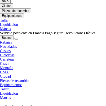
BMX
Ciudad
Piezas de recambio
Equipamientos
Taller
Liquidación
Marcas
Servicio postventa en Francia
Pago seguro
Devoluciones fáciles
Buscar
Rebajas
Novedades
Cascos
Bicicletas
Carretera
Grava
Montaña
BMX
Ciudad
Piezas de recambio
Equipamientos
Taller
Liquidación
Marcas