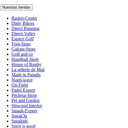
Nuestras tiendas
Basket-Center
Daily Bikers
Direct Running
Direct-Volley
Espace Golf
Foot-Store
Galope-Store
Golf and co
Handball-Store
House of Rugby
La sellerie de Maé
Made in Paradis
Nauti-wave
On-Fight
Padel-Expert
Pecheur-Store
Pet and Garden
Slowood Interior
Smash-Expert
Sneak'In
Sneakids
Sport is good