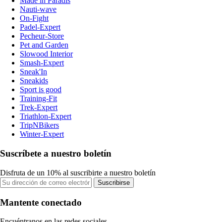
Made in Paradis
Nauti-wave
On-Fight
Padel-Expert
Pecheur-Store
Pet and Garden
Slowood Interior
Smash-Expert
Sneak'In
Sneakids
Sport is good
Training-Fit
Trek-Expert
Triathlon-Expert
TripNBikers
Winter-Expert
Suscríbete a nuestro boletín
Disfruta de un 10% al suscribirte a nuestro boletín
Suscribirse
Mantente conectado
Encuéntranos en las redes sociales