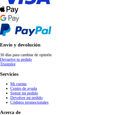
Envío y devolución
30 días para cambiar de opinión
Devuelve tu pedido
Trustpilot
Servicios
Mi cuenta
Centro de ayuda
Seguir mi pedido
Devolver mi pedido
Códigos promocionales
Acerca de