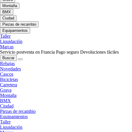
Montaña
BMX
Ciudad
Piezas de recambio
Equipamientos
Taller
Liquidación
Marcas
Servicio postventa en Francia
Pago seguro
Devoluciones fáciles
Buscar
Rebajas
Novedades
Cascos
Bicicletas
Carretera
Grava
Montaña
BMX
Ciudad
Piezas de recambio
Equipamientos
Taller
Liquidación