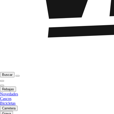
Buscar
Rebajas
Novedades
Cascos
Bicicletas
Carretera
Grava