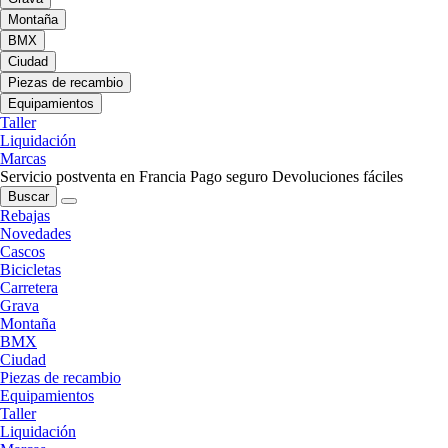
Montaña
BMX
Ciudad
Piezas de recambio
Equipamientos
Taller
Liquidación
Marcas
Servicio postventa en Francia
Pago seguro
Devoluciones fáciles
Buscar
Rebajas
Novedades
Cascos
Bicicletas
Carretera
Grava
Montaña
BMX
Ciudad
Piezas de recambio
Equipamientos
Taller
Liquidación