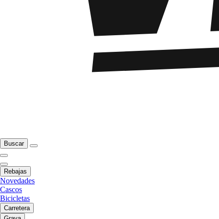
Buscar
Rebajas
Novedades
Cascos
Bicicletas
Carretera
Grava