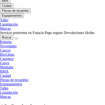
BMX
Ciudad
Piezas de recambio
Equipamientos
Taller
Liquidación
Marcas
Servicio postventa en Francia
Pago seguro
Devoluciones fáciles
Buscar
Rebajas
Novedades
Cascos
Bicicletas
Carretera
Grava
Montaña
BMX
Ciudad
Piezas de recambio
Equipamientos
Taller
Liquidación
Marcas