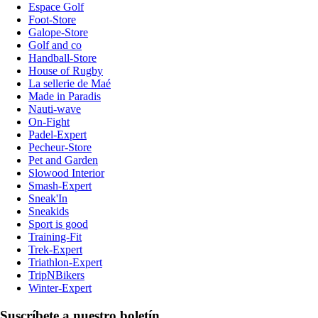
Espace Golf
Foot-Store
Galope-Store
Golf and co
Handball-Store
House of Rugby
La sellerie de Maé
Made in Paradis
Nauti-wave
On-Fight
Padel-Expert
Pecheur-Store
Pet and Garden
Slowood Interior
Smash-Expert
Sneak'In
Sneakids
Sport is good
Training-Fit
Trek-Expert
Triathlon-Expert
TripNBikers
Winter-Expert
Suscríbete a nuestro boletín