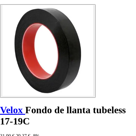
Velox
Fondo de llanta tubeless
17-19C
31,90 €
29,37 €
-8%