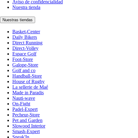
Aviso de confidencialidad
Nuestra tienda
Nuestras tiendas
Basket-Center
Daily Bikers
Direct Running
Direct-Volley
Espace Golf
Foot-Store
Galope-Store
Golf and co
Handball-Store
House of Rugby
La sellerie de Maé
Made in Paradis
Nauti-wave
On-Fight
Padel-Expert
Pecheur-Store
Pet and Garden
Slowood Interior
Smash-Expert
Sneak'In