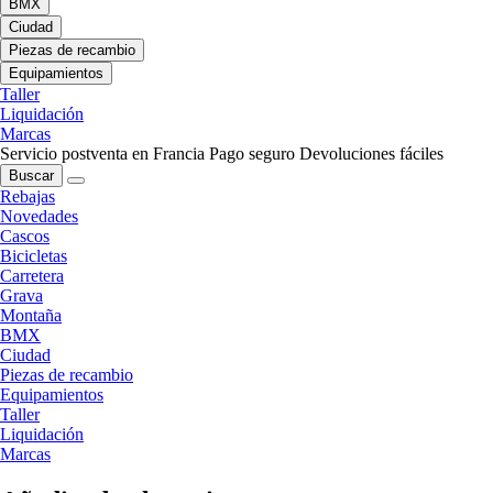
BMX
Ciudad
Piezas de recambio
Equipamientos
Taller
Liquidación
Marcas
Servicio postventa en Francia
Pago seguro
Devoluciones fáciles
Buscar
Rebajas
Novedades
Cascos
Bicicletas
Carretera
Grava
Montaña
BMX
Ciudad
Piezas de recambio
Equipamientos
Taller
Liquidación
Marcas