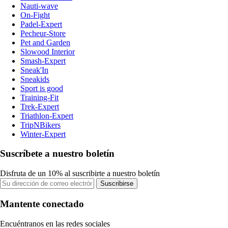
Nauti-wave
On-Fight
Padel-Expert
Pecheur-Store
Pet and Garden
Slowood Interior
Smash-Expert
Sneak'In
Sneakids
Sport is good
Training-Fit
Trek-Expert
Triathlon-Expert
TripNBikers
Winter-Expert
Suscríbete a nuestro boletín
Disfruta de un 10% al suscribirte a nuestro boletín
Suscribirse
Mantente conectado
Encuéntranos en las redes sociales