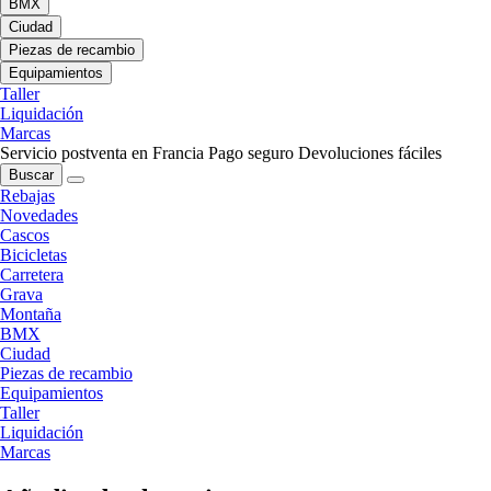
BMX
Ciudad
Piezas de recambio
Equipamientos
Taller
Liquidación
Marcas
Servicio postventa en Francia
Pago seguro
Devoluciones fáciles
Buscar
Rebajas
Novedades
Cascos
Bicicletas
Carretera
Grava
Montaña
BMX
Ciudad
Piezas de recambio
Equipamientos
Taller
Liquidación
Marcas