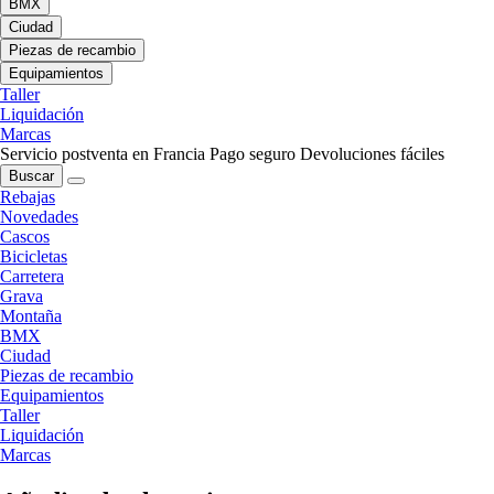
BMX
Ciudad
Piezas de recambio
Equipamientos
Taller
Liquidación
Marcas
Servicio postventa en Francia
Pago seguro
Devoluciones fáciles
Buscar
Rebajas
Novedades
Cascos
Bicicletas
Carretera
Grava
Montaña
BMX
Ciudad
Piezas de recambio
Equipamientos
Taller
Liquidación
Marcas