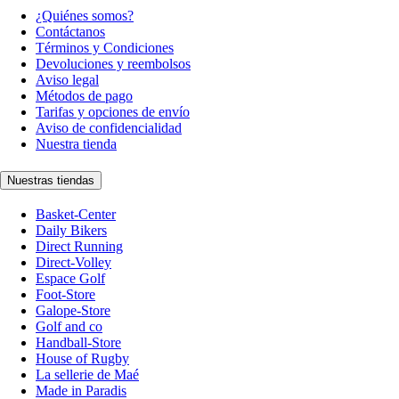
¿Quiénes somos?
Contáctanos
Términos y Condiciones
Devoluciones y reembolsos
Aviso legal
Métodos de pago
Tarifas y opciones de envío
Aviso de confidencialidad
Nuestra tienda
Nuestras tiendas
Basket-Center
Daily Bikers
Direct Running
Direct-Volley
Espace Golf
Foot-Store
Galope-Store
Golf and co
Handball-Store
House of Rugby
La sellerie de Maé
Made in Paradis