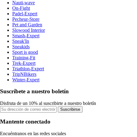
Nauti-wave
On-Fight
Padel-Expert
Pecheur-Store
Pet and Garden
Slowood Interior
Smash-Expert
Sneak'In
Sneakids
Sport is good
Training-Fit
Trek-Expert
Triathlon-Expert
TripNBikers
Winter-Expert
Suscríbete a nuestro boletín
Disfruta de un 10% al suscribirte a nuestro boletín
Suscribirse
Mantente conectado
Encuéntranos en las redes sociales