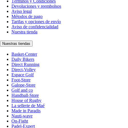
Términos y Condiciones
Devoluciones y reembolsos
Aviso legal
Métodos de pago
Tarifas y opciones de envío
Aviso de confidencialidad
Nuestra tienda
Nuestras tiendas
Basket-Center
Daily Bikers
Direct Running
Direct-Volley
Espace Golf
Foot-Store
Galope-Store
Golf and co
Handball-Store
House of Rugby
La sellerie de Maé
Made in Paradis
Nauti-wave
On-Fight
Padel-Expert