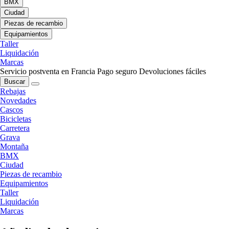
BMX
Ciudad
Piezas de recambio
Equipamientos
Taller
Liquidación
Marcas
Servicio postventa en Francia
Pago seguro
Devoluciones fáciles
Buscar
Rebajas
Novedades
Cascos
Bicicletas
Carretera
Grava
Montaña
BMX
Ciudad
Piezas de recambio
Equipamientos
Taller
Liquidación
Marcas