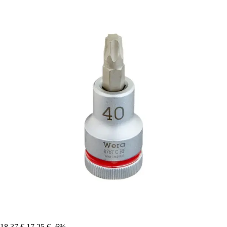
18,37 €
17,25 €
-6%