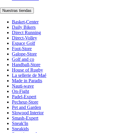
Nuestras tiendas
Basket-Center
Daily Bikers
Direct Running
Direct-Volley
Espace Golf
Foot-Store
Galope-Store
Golf and co
Handball-Store
House of Rugby
La sellerie de Maé
Made in Paradis
Nauti-wave
On-Fight
Padel-Expert
Pecheur-Store
Pet and Garden
Slowood Interior
Smash-Expert
Sneak'In
Sneakids