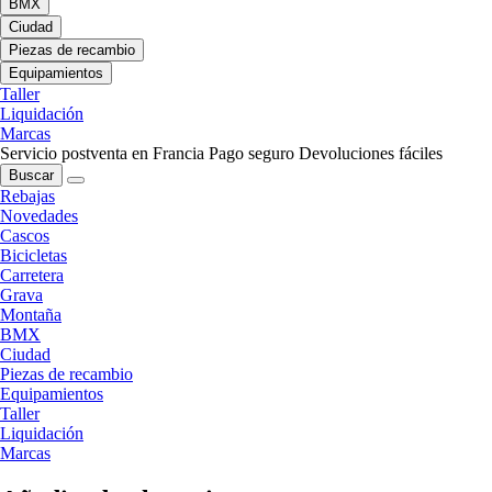
BMX
Ciudad
Piezas de recambio
Equipamientos
Taller
Liquidación
Marcas
Servicio postventa en Francia
Pago seguro
Devoluciones fáciles
Buscar
Rebajas
Novedades
Cascos
Bicicletas
Carretera
Grava
Montaña
BMX
Ciudad
Piezas de recambio
Equipamientos
Taller
Liquidación
Marcas