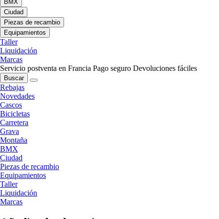
BMX
Ciudad
Piezas de recambio
Equipamientos
Taller
Liquidación
Marcas
Servicio postventa en Francia
Pago seguro
Devoluciones fáciles
Buscar
Rebajas
Novedades
Cascos
Bicicletas
Carretera
Grava
Montaña
BMX
Ciudad
Piezas de recambio
Equipamientos
Taller
Liquidación
Marcas