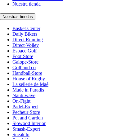
Nuestra tienda
Nuestras tiendas
Basket-Center
Daily Bikers
Direct Running
Direct-Volley
Espace Golf
Foot-Store
Galope-Store
Golf and co
Handball-Store
House of Rugby
La sellerie de Maé
Made in Paradis
Nauti-wave
On-Fight
Padel-Expert
Pecheur-Store
Pet and Garden
Slowood Interior
Smash-Expert
Sneak'In