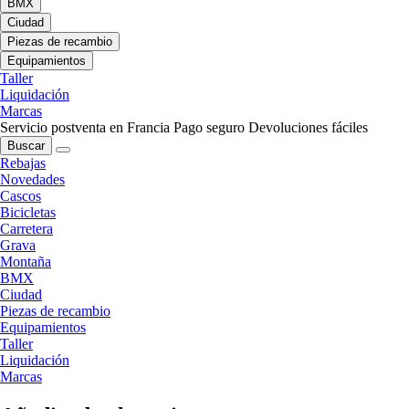
BMX
Ciudad
Piezas de recambio
Equipamientos
Taller
Liquidación
Marcas
Servicio postventa en Francia
Pago seguro
Devoluciones fáciles
Buscar
Rebajas
Novedades
Cascos
Bicicletas
Carretera
Grava
Montaña
BMX
Ciudad
Piezas de recambio
Equipamientos
Taller
Liquidación
Marcas