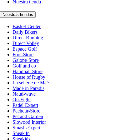
Nuestra tienda
Nuestras tiendas
Basket-Center
Daily Bikers
Direct Running
Direct-Volley
Espace Golf
Foot-Store
Galope-Store
Golf and co
Handball-Store
House of Rugby
La sellerie de Maé
Made in Paradis
Nauti-wave
On-Fight
Padel-Expert
Pecheur-Store
Pet and Garden
Slowood Interior
Smash-Expert
Sneak'In
Sneakids