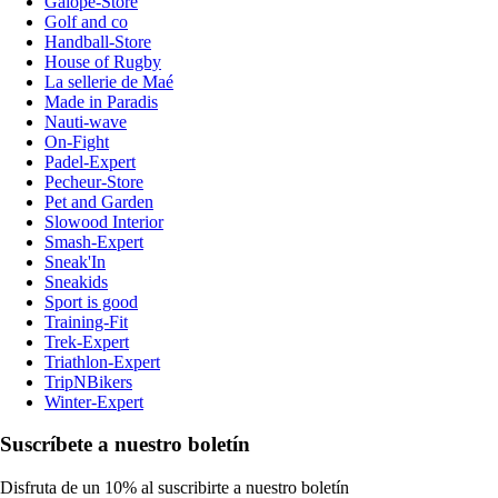
Galope-Store
Golf and co
Handball-Store
House of Rugby
La sellerie de Maé
Made in Paradis
Nauti-wave
On-Fight
Padel-Expert
Pecheur-Store
Pet and Garden
Slowood Interior
Smash-Expert
Sneak'In
Sneakids
Sport is good
Training-Fit
Trek-Expert
Triathlon-Expert
TripNBikers
Winter-Expert
Suscríbete a nuestro boletín
Disfruta de un 10% al suscribirte a nuestro boletín