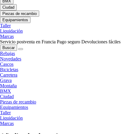
BMX
Ciudad
Piezas de recambio
Equipamientos
Taller
Liquidación
Marcas
Servicio postventa en Francia
Pago seguro
Devoluciones fáciles
Buscar
Rebajas
Novedades
Cascos
Bicicletas
Carretera
Grava
Montaña
BMX
Ciudad
Piezas de recambio
Equipamientos
Taller
Liquidación
Marcas