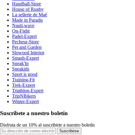
Handball-Store
House of Rugby
La sellerie de Maé
Made in Paradis
Nauti-wave
On-Fight
Padel-Expert
Pecheur-Store
Pet and Garden
Slowood Interior
Smash-Expert
Sneak'In
Sneakids
Sport is good
Training-Fit
Trek-Expert
Triathlon-Expert
TripNBikers
Winter-Expert
Suscríbete a nuestro boletín
Disfruta de un 10% al suscribirte a nuestro boletín
Suscribirse