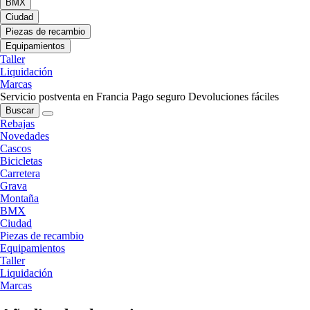
BMX
Ciudad
Piezas de recambio
Equipamientos
Taller
Liquidación
Marcas
Servicio postventa en Francia
Pago seguro
Devoluciones fáciles
Buscar
Rebajas
Novedades
Cascos
Bicicletas
Carretera
Grava
Montaña
BMX
Ciudad
Piezas de recambio
Equipamientos
Taller
Liquidación
Marcas