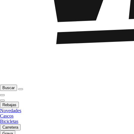
Buscar
Rebajas
Novedades
Cascos
Bicicletas
Carretera
Grava