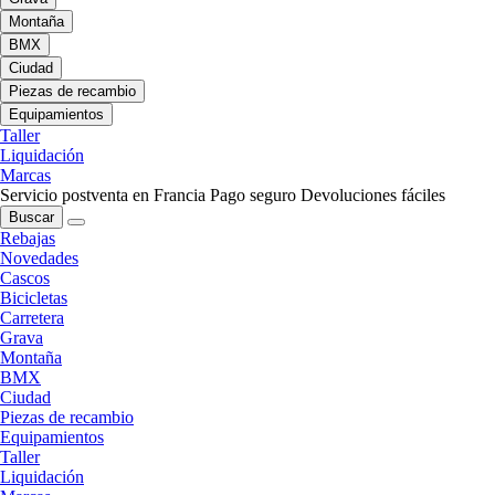
Montaña
BMX
Ciudad
Piezas de recambio
Equipamientos
Taller
Liquidación
Marcas
Servicio postventa en Francia
Pago seguro
Devoluciones fáciles
Buscar
Rebajas
Novedades
Cascos
Bicicletas
Carretera
Grava
Montaña
BMX
Ciudad
Piezas de recambio
Equipamientos
Taller
Liquidación