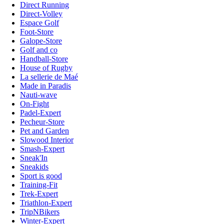
Direct Running
Direct-Volley
Espace Golf
Foot-Store
Galope-Store
Golf and co
Handball-Store
House of Rugby
La sellerie de Maé
Made in Paradis
Nauti-wave
On-Fight
Padel-Expert
Pecheur-Store
Pet and Garden
Slowood Interior
Smash-Expert
Sneak'In
Sneakids
Sport is good
Training-Fit
Trek-Expert
Triathlon-Expert
TripNBikers
Winter-Expert