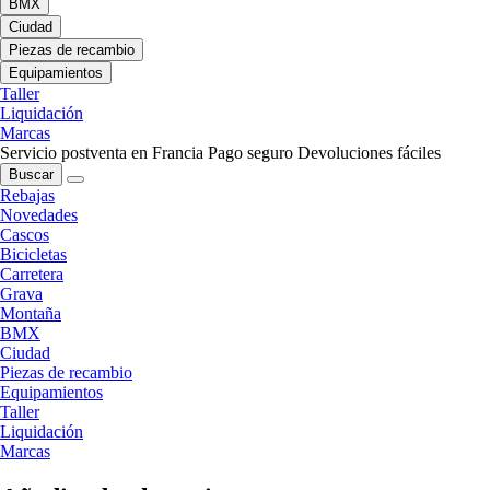
BMX
Ciudad
Piezas de recambio
Equipamientos
Taller
Liquidación
Marcas
Servicio postventa en Francia
Pago seguro
Devoluciones fáciles
Buscar
Rebajas
Novedades
Cascos
Bicicletas
Carretera
Grava
Montaña
BMX
Ciudad
Piezas de recambio
Equipamientos
Taller
Liquidación
Marcas