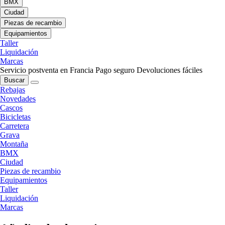
BMX
Ciudad
Piezas de recambio
Equipamientos
Taller
Liquidación
Marcas
Servicio postventa en Francia
Pago seguro
Devoluciones fáciles
Buscar
Rebajas
Novedades
Cascos
Bicicletas
Carretera
Grava
Montaña
BMX
Ciudad
Piezas de recambio
Equipamientos
Taller
Liquidación
Marcas