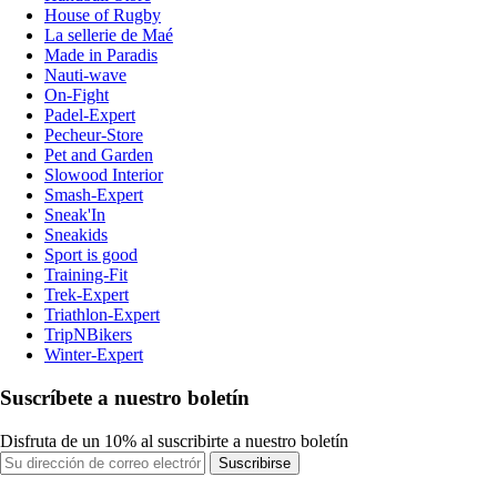
House of Rugby
La sellerie de Maé
Made in Paradis
Nauti-wave
On-Fight
Padel-Expert
Pecheur-Store
Pet and Garden
Slowood Interior
Smash-Expert
Sneak'In
Sneakids
Sport is good
Training-Fit
Trek-Expert
Triathlon-Expert
TripNBikers
Winter-Expert
Suscríbete a nuestro boletín
Disfruta de un 10% al suscribirte a nuestro boletín
Suscribirse