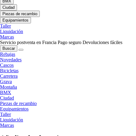
BMX
Ciudad
Piezas de recambio
Equipamientos
Taller
Liquidación
Marcas
Servicio postventa en Francia
Pago seguro
Devoluciones fáciles
Buscar
Rebajas
Novedades
Cascos
Bicicletas
Carretera
Grava
Montaña
BMX
Ciudad
Piezas de recambio
Equipamientos
Taller
Liquidación
Marcas