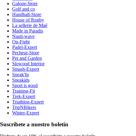
Galope-Store
Golf and co
Handball-Store
House of Rugby
La sellerie de Maé
Made in Paradis
Nauti-wave
On-Fight
Padel-Expert
Pecheur-Store
Pet and Garden
Slowood Interior
Smash-Expert
Sneak'In
Sneakids
Sport is good
Training-Fit
Trek-Expert
Triathlon-Expert
TripNBikers
Winter-Expert
Suscríbete a nuestro boletín