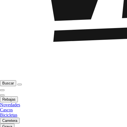
Buscar
Rebajas
Novedades
Cascos
Bicicletas
Carretera
Grava