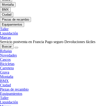
Montaña
BMX
Ciudad
Piezas de recambio
Equipamientos
Taller
Liquidación
Marcas
Servicio postventa en Francia
Pago seguro
Devoluciones fáciles
Buscar
Rebajas
Novedades
Cascos
Bicicletas
Carretera
Grava
Montaña
BMX
Ciudad
Piezas de recambio
Equipamientos
Taller
Liquidación