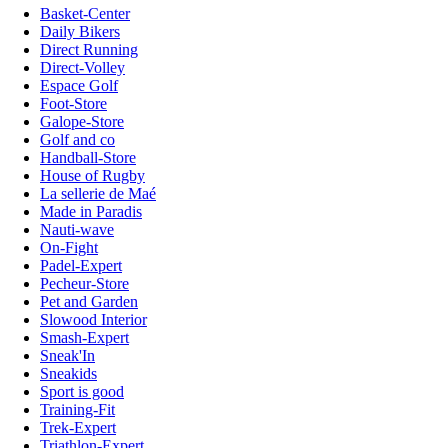
Basket-Center
Daily Bikers
Direct Running
Direct-Volley
Espace Golf
Foot-Store
Galope-Store
Golf and co
Handball-Store
House of Rugby
La sellerie de Maé
Made in Paradis
Nauti-wave
On-Fight
Padel-Expert
Pecheur-Store
Pet and Garden
Slowood Interior
Smash-Expert
Sneak'In
Sneakids
Sport is good
Training-Fit
Trek-Expert
Triathlon-Expert