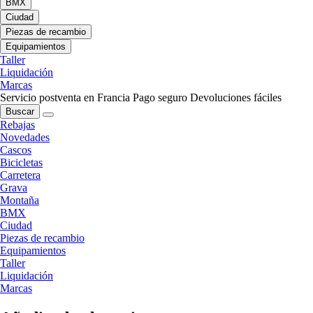
BMX
Ciudad
Piezas de recambio
Equipamientos
Taller
Liquidación
Marcas
Servicio postventa en Francia
Pago seguro
Devoluciones fáciles
Buscar
Rebajas
Novedades
Cascos
Bicicletas
Carretera
Grava
Montaña
BMX
Ciudad
Piezas de recambio
Equipamientos
Taller
Liquidación
Marcas