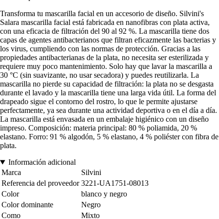
Transforma tu mascarilla facial en un accesorio de diseño. Silvini's
Salara mascarilla facial está fabricada en nanofibras con plata activa,
con una eficacia de filtración del 90 al 92 %. La mascarilla tiene dos
capas de agentes antibacterianos que filtran eficazmente las bacterias y
los virus, cumpliendo con las normas de protección. Gracias a las
propiedades antibacterianas de la plata, no necesita ser esterilizada y
requiere muy poco mantenimiento. Solo hay que lavar la mascarilla a
30 °C (sin suavizante, no usar secadora) y puedes reutilizarla. La
mascarilla no pierde su capacidad de filtración: la plata no se desgasta
durante el lavado y la mascarilla tiene una larga vida útil. La forma del
drapeado sigue el contorno del rostro, lo que le permite ajustarse
perfectamente, ya sea durante una actividad deportiva o en el día a día.
La mascarilla está envasada en un embalaje higiénico con un diseño
impreso. Composición: materia principal: 80 % poliamida, 20 %
elastano. Forro: 91 % algodón, 5 % elastano, 4 % poliéster con fibra de
plata.
Información adicional
Marca
Silvini
Referencia del proveedor
3221-UA1751-08013
Color
blanco y negro
Color dominante
Negro
Como
Mixto