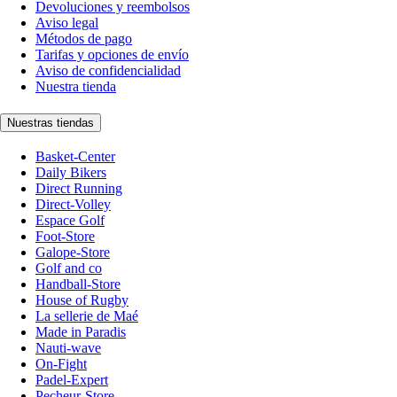
Devoluciones y reembolsos
Aviso legal
Métodos de pago
Tarifas y opciones de envío
Aviso de confidencialidad
Nuestra tienda
Nuestras tiendas
Basket-Center
Daily Bikers
Direct Running
Direct-Volley
Espace Golf
Foot-Store
Galope-Store
Golf and co
Handball-Store
House of Rugby
La sellerie de Maé
Made in Paradis
Nauti-wave
On-Fight
Padel-Expert
Pecheur-Store