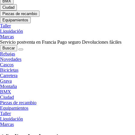
BMX
Ciudad
Piezas de recambio
Equipamientos
Taller
Liquidación
Marcas
Servicio postventa en Francia
Pago seguro
Devoluciones fáciles
Buscar
Rebajas
Novedades
Cascos
Bicicletas
Carretera
Grava
Montaña
BMX
Ciudad
Piezas de recambio
Equipamientos
Taller
Liquidación
Marcas