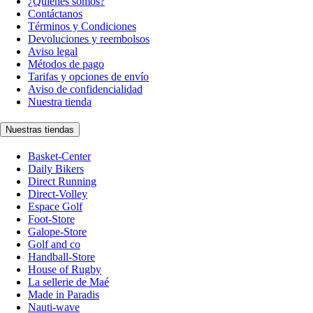
¿Quiénes somos?
Contáctanos
Términos y Condiciones
Devoluciones y reembolsos
Aviso legal
Métodos de pago
Tarifas y opciones de envío
Aviso de confidencialidad
Nuestra tienda
Nuestras tiendas
Basket-Center
Daily Bikers
Direct Running
Direct-Volley
Espace Golf
Foot-Store
Galope-Store
Golf and co
Handball-Store
House of Rugby
La sellerie de Maé
Made in Paradis
Nauti-wave