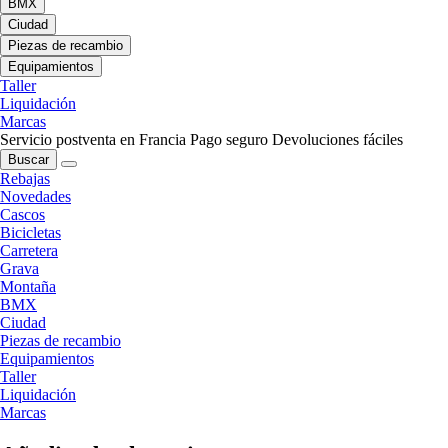
BMX
Ciudad
Piezas de recambio
Equipamientos
Taller
Liquidación
Marcas
Servicio postventa en Francia
Pago seguro
Devoluciones fáciles
Buscar
Rebajas
Novedades
Cascos
Bicicletas
Carretera
Grava
Montaña
BMX
Ciudad
Piezas de recambio
Equipamientos
Taller
Liquidación
Marcas