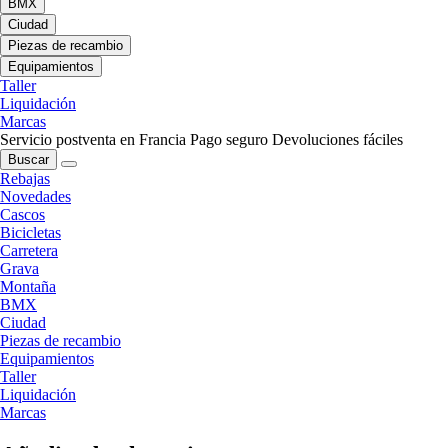
BMX
Ciudad
Piezas de recambio
Equipamientos
Taller
Liquidación
Marcas
Servicio postventa en Francia
Pago seguro
Devoluciones fáciles
Buscar
Rebajas
Novedades
Cascos
Bicicletas
Carretera
Grava
Montaña
BMX
Ciudad
Piezas de recambio
Equipamientos
Taller
Liquidación
Marcas