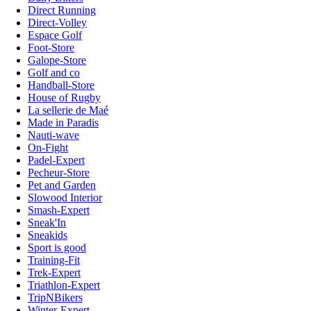
Direct Running
Direct-Volley
Espace Golf
Foot-Store
Galope-Store
Golf and co
Handball-Store
House of Rugby
La sellerie de Maé
Made in Paradis
Nauti-wave
On-Fight
Padel-Expert
Pecheur-Store
Pet and Garden
Slowood Interior
Smash-Expert
Sneak'In
Sneakids
Sport is good
Training-Fit
Trek-Expert
Triathlon-Expert
TripNBikers
Winter-Expert